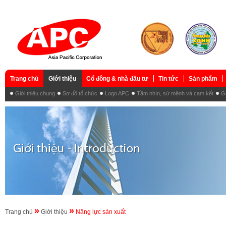
Trang chủ
Giới thiệu
Cổ đông & nhà đầu tư
Tin tức
Sản phẩm
Giới thiệu chung
Sơ đồ tổ chức
Logo APC
Tầm nhìn, sứ mệnh và cam kết
Gi
»
»
Trang chủ
Giới thiệu
Năng lực sản xuất