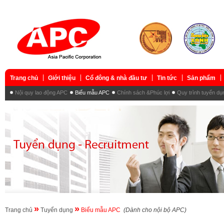
Trang chủ
Giới thiệu
Cổ đông & nhà đầu tư
Tin tức
Sản phẩm
Nội quy lao động APC
Biểu mẫu APC
Chính sách &Phúc lợi
Quy trình tuyển dụ
»
»
Trang chủ
Tuyển dụng
Biểu mẫu APC
(Dành cho nội bộ APC)