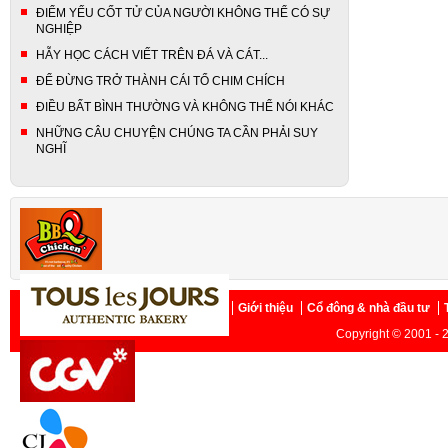
ĐIỂM YẾU CỐT TỬ CỦA NGƯỜI KHÔNG THỂ CÓ SỰ
NGHIỆP
HẪY HỌC CÁCH VIẾT TRÊN ĐÁ VÀ CÁT...
ĐỂ ĐỪNG TRỞ THÀNH CÁI TỔ CHIM CHÍCH
ĐIỀU BẤT BÌNH THƯỜNG VÀ KHÔNG THỂ NÓI KHÁC
NHỮNG CÂU CHUYỆN CHÚNG TA CẦN PHẢI SUY
NGHĨ
Trang chủ
Giới thiệu
Cổ đông & nhà đầu tư
Copyright © 2001 - 2