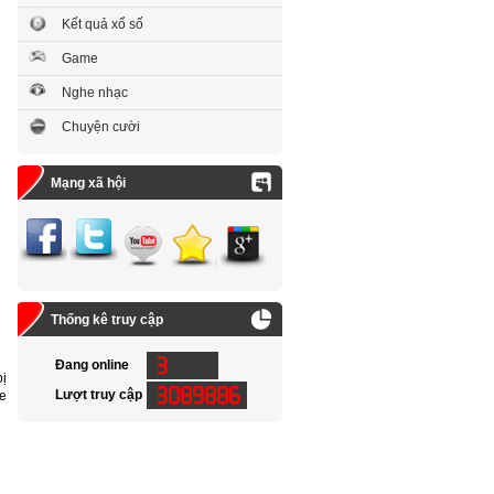
Kết quả xổ số
Game
Nghe nhạc
Chuyện cười
Mạng xã hội
Thống kê truy cập
Đang online
bị
Lượt truy cập
ỏe