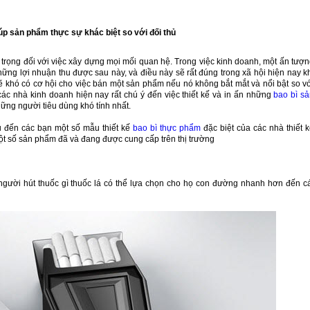
úp sản phẩm thực sự khác biệt so với đối thủ
 trọng đối với việc xây dựng mọi mối quan hệ. Trong việc kinh doanh, một ấn tượ
hững lợi nhuận thu được sau này, và điều này sẽ rất đúng trong xã hội hiện nay k
sẽ khó có cơ hội cho việc bán một sản phẩm nếu nó không bắt mắt và nổi bật so v
các nhà kinh doanh hiện nay rất chú ý đến việc thiết kế và in ấn những
bao bì s
hững người tiêu dùng khó tính nhất.
ệu đến các bạn một số mẫu thiết kế
bao bì thực phẩm
đặc biệt của các nhà thiết 
 một số sản phẩm đã và đang được cung cấp trên thị trường
 người hút thuốc gì thuốc lá có thể lựa chọn cho họ con đường nhanh hơn đến c