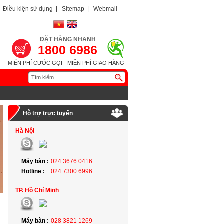
Điều kiện sử dụng
|
Sitemap
|
Webmail
ĐẶT HÀNG NHANH
1800 6986
MIỄN PHÍ CƯỚC GỌI - MIỄN PHÍ GIAO HÀNG
Hỗ trợ trực tuyến
Hà Nội
Máy bàn :
024 3676 0416
Hotline :
024 7300 6996
TP. Hồ Chí Minh
Máy bàn :
028 3821 1269