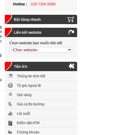
Hotline :
028 7300 6996
Đặt hàng nhanh
ng
hi
Liên kết website
ới
ản
Chọn website bạn muốn liên kết
kế
Tiện ích
Thông tin thời tiết
ái
Tỷ giá ngoại tệ
Giá vàng
Giá cả thị trường
Lãi suất
Điểm đặt ATM
Chứng khoán