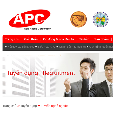
Trang chủ
Giới thiệu
Cổ đông & nhà đầu tư
Tin tức
Sản phẩm
Nội quy lao động APC
Biểu mẫu APC
Chính sách &Phúc lợi
Quy trình tuyển dụ
»
»
Trang chủ
Tuyển dụng
Tư vấn nghề nghiệp