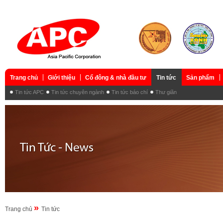
Trang chủ
Giới thiệu
Cổ đông & nhà đầu tư
Tin tức
Sản phẩm
Tin tức APC
Tin tức chuyên ngành
Tin tức báo chí
Thư giãn
»
Trang chủ
Tin tức